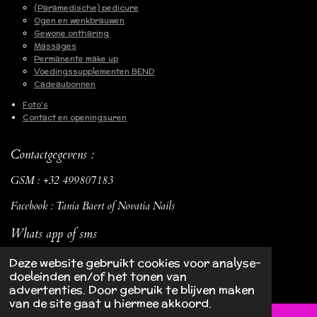
(Paramedische) pedicure
Ogen en wenkbrauwen
Gewone ontharing
Massages
Permanente make up
Voedingssupplementen BEND
Cadeaubonnen
Foto's
Contact en openingsuren
Contactgegevens :
GSM : +32 499807183
Facebook : Tania Baert of Novatia Nails
Whats app of sms
Deze website gebruikt cookies voor analyse-
© 2022 - 2026 Novatia
doeleinden en/of het tonen van
Powered by
JouwWeb
advertenties. Door gebruik te blijven maken
van de site gaat u hiermee akkoord.