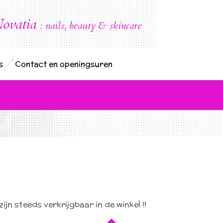
ovatia
:
nails, beauty & skincare
s
Contact en openingsuren
n steeds verkrijgbaar in de winkel !!