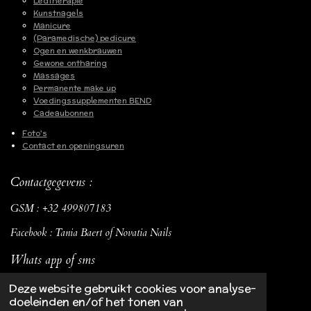
Ledtherapie
Kunstnagels
Manicure
(Paramedische) pedicure
Ogen en wenkbrauwen
Gewone ontharing
Massages
Permanente make up
Voedingssupplementen BEND
Cadeaubonnen
Foto's
Contact en openingsuren
Contactgegevens :
GSM : +32 499807183
Facebook : Tania Baert of Novatia Nails
Whats app of sms
Deze website gebruikt cookies voor analyse-
© 2022 - 2026 Novatia
doeleinden en/of het tonen van
Powered by
JouwWeb